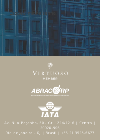
Esqueci minha senha
Av. Nilo Peçanha, 50 - Gr. 1214/1216 | Centro |
20020-906
Rio de Janeiro - RJ | Brasil |
+55 21 3523-6677